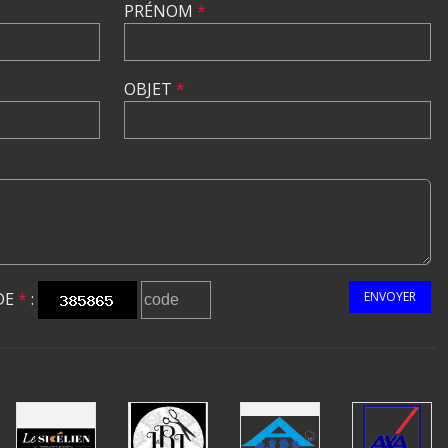
PRÉNOM
*
OBJET
*
DE
*
:
ENVOYER