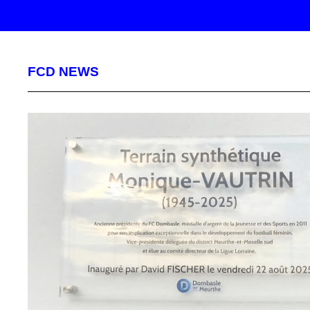
FCD NEWS
ACTUALITÉS
APPORTEZ VOS
COMPÉTENCES AU FC
DOMBASLE
L'association sportive est à la recherche de nouveaux bénév
Bénévole lors d'une manifestation en particulier ou de mani
plus régulière dans la...
U7
U8
U9
U11
U12
U13
U15
U16/U17
U18F
SENIORS