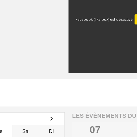
Facebook (like box) est désactivé.
LES ÉVÈNEMENTS DU
07
e
Sa
Di