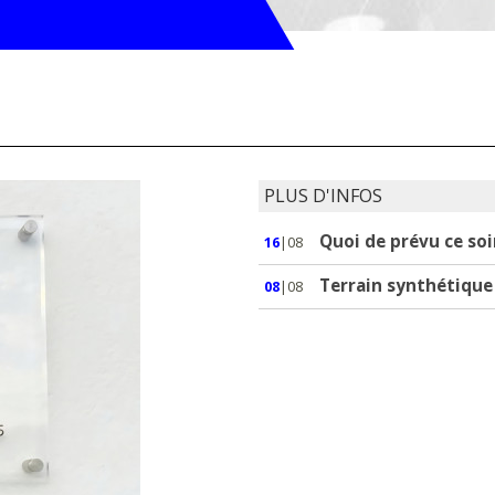
PLUS D'INFOS
Quoi de prévu ce soi
16
|08
Terrain synthétique 
08
|08
oles.
ère