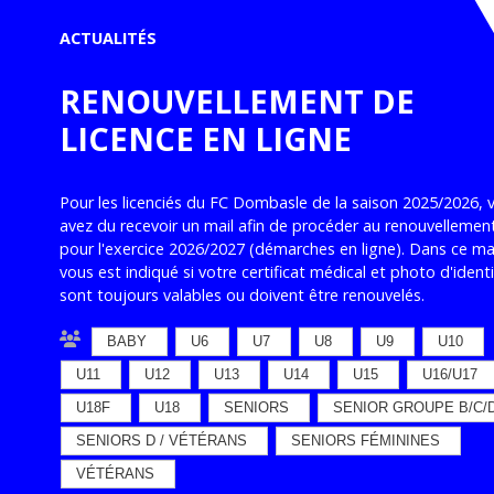
ACTUALITÉS
RENOUVELLEMENT DE
LICENCE EN LIGNE
Pour les licenciés du FC Dombasle de la saison 2025/2026, 
avez du recevoir un mail afin de procéder au renouvellemen
pour l'exercice 2026/2027 (démarches en ligne). Dans ce mail
vous est indiqué si votre certificat médical et photo d'ident
sont toujours valables ou doivent être renouvelés.
BABY
U6
U7
U8
U9
U10
U11
U12
U13
U14
U15
U16/U17
U18F
U18
SENIORS
SENIOR GROUPE B/C/
SENIORS D / VÉTÉRANS
SENIORS FÉMININES
VÉTÉRANS