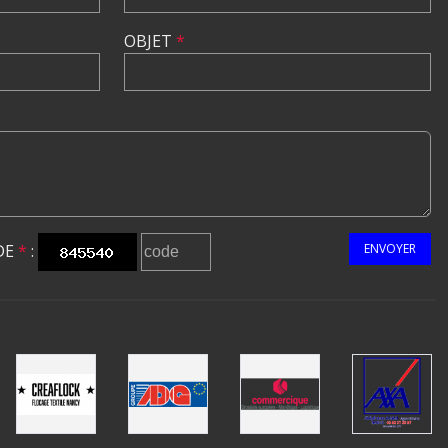
OBJET
*
DE
*
:
ENVOYER