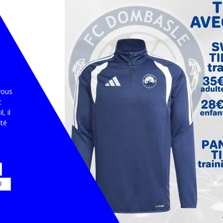
vous
t
, il
ité
D