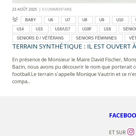
SENIORS FÉMININES
VÉTÉRANS
23 AOÛT 2025
|
0 COMMENTAIRE
BABY
U6
U7
U8
U9
U10
U14
U15
U16/U17
U18F
U18
SENIO
SENIORS D / VÉTÉRANS
SENIORS FÉMININES
VÉ
TERRAIN SYNTHÉTIQUE : IL EST OUVERT À
En présence de Monsieur le Maire David Fischer, Mons
Bazin, nous avons pu découvrir le nom que porterait ce
football.Le terrain s'appelle Monique Vautrin et ce n'
compa...
FACEBO
ET SUR