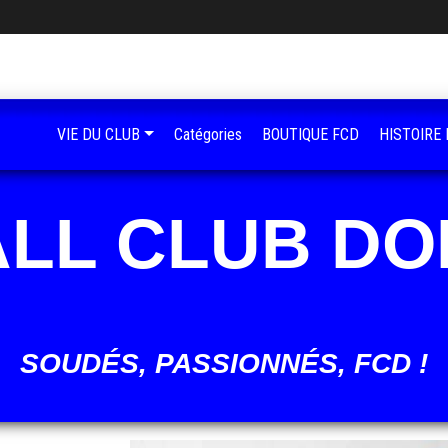
VIE DU CLUB
Catégories
BOUTIQUE FCD
HISTOIRE
oles.
ère
LL CLUB D
SOUDÉS, PASSIONNÉS, FCD !