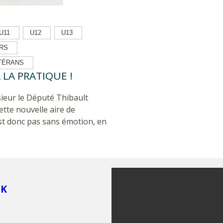
U11
U12
U13
RS
TÉRANS
 LA PRATIQUE !
ieur le Député Thibault
tte nouvelle aire de
est donc pas sans émotion, en
OK